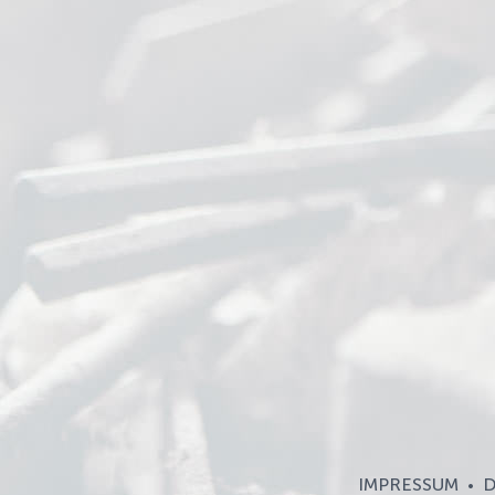
IMPRESSUM
D
•