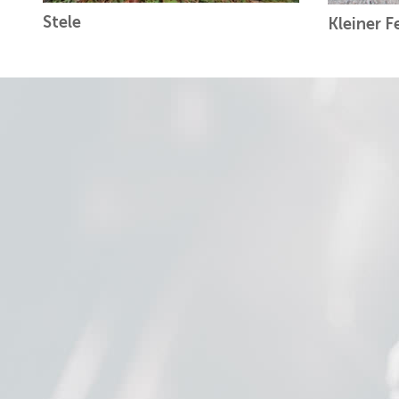
Stele
Kleiner F