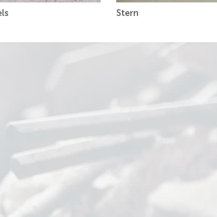
els
Stern