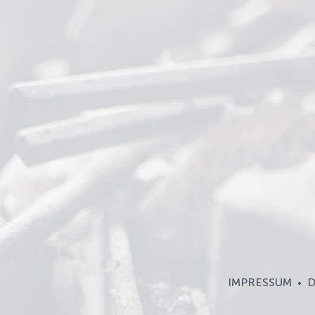
IMPRESSUM
D
•