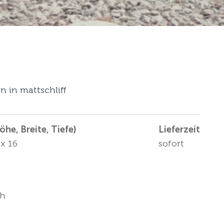
n in mattschliff
he, Breite, Tiefe)
Lieferzeit
 x 16
sofort
ch